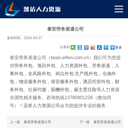
泰安劳务派遣公司
发布时间：2024-04-27
分享到:
更多
泰安劳务派遣公司（taian.wfren.com.cn）我们可为您提
供
劳务外包
、
项目外包
、
人力资源外包
，
劳务派遣
，
人
事外包
，
全风险外包
、
岗位外包
生产线外包
，
仓储外
包
，
物业服务外包
，
保安服务外包
，
酒店托管外包
，
财
务外包
、
社保代缴
，
薪酬外包
，
雇主责任险
等人力资源
全国性相关服务。咨询热线13780801226（微信同
号）！蓝桥
人力资源公司
会为您提供专业的服务。
上一篇
泰安劳务派遣公司
下一篇
泰安劳务派遣公司