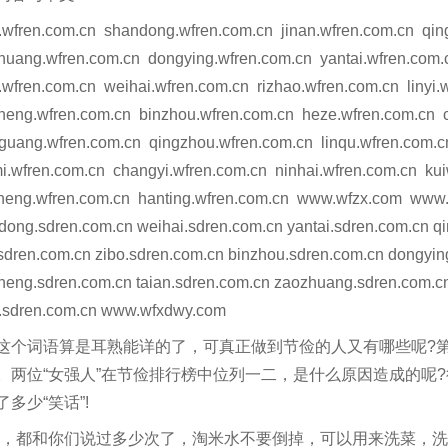
wfren.com.cn shandong.wfren.com.cn jinan.wfren.com.cn qin
huang.wfren.com.cn dongying.wfren.com.cn yantai.wfren.com.c
n.wfren.com.cn weihai.wfren.com.cn rizhao.wfren.com.cn linyi
cheng.wfren.com.cn binzhou.wfren.com.cn heze.wfren.com.cn 
guang.wfren.com.cn qingzhou.wfren.com.cn linqu.wfren.com.
i.wfren.com.cn changyi.wfren.com.cn ninhai.wfren.com.cn ku
heng.wfren.com.cn hanting.wfren.com.cn www.wfzx.com www.z
dong.sdren.com.cn weihai.sdren.com.cn yantai.sdren.com.cn q
i.sdren.com.cn zibo.sdren.com.cn binzhou.sdren.com.cn dongyi
cheng.sdren.com.cn taian.sdren.com.cn zaozhuang.sdren.com.cn
n.sdren.com.cn www.wfxdwy.com
这个词语算是耳熟能详的了，可真正做到节俭的人又有哪些呢?
。两位“女强人”在节俭排行榜中位列一二，是什么原因造成的呢
了多少“笑话”!
呦，都和你们说过多少次了，淘米水不要倒掉，可以用来洗菜，