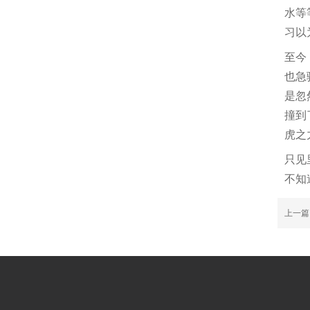
水等
习以
至今
也急
是忽
撞到
虎之
只见
不知
上一