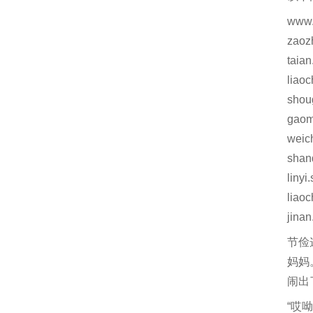
www.
zaoz
taia
liao
shou
gaom
weic
shan
liny
liao
jina
节俭
妈妈
闹出
“哎