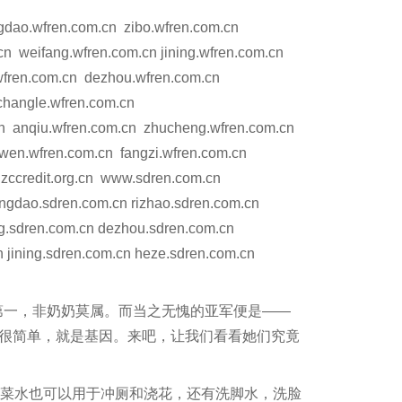
gdao.wfren.com.cn zibo.wfren.com.cn
n weifang.wfren.com.cn jining.wfren.com.cn
.wfren.com.cn dezhou.wfren.com.cn
changle.wfren.com.cn
cn anqiu.wfren.com.cn zhucheng.wfren.com.cn
iwen.wfren.com.cn fangzi.wfren.com.cn
ccredit.org.cn www.sdren.com.cn
ingdao.sdren.com.cn rizhao.sdren.com.cn
ng.sdren.com.cn dezhou.sdren.com.cn
 jining.sdren.com.cn heze.sdren.com.cn
第一，非奶奶莫属。而当之无愧的亚军便是——
?很简单，就是基因。来吧，让我们看看她们究竟
洗菜水也可以用于冲厕和浇花，还有洗脚水，洗脸