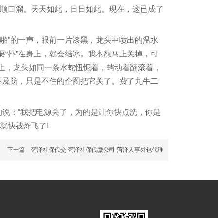
的顺口溜。天天如此，日日如此。现在，这已成了
啪”的一声，眼前一片漆黑，龙头中喷出的温水
“扑”在身上，就会结冰。我本想马上关掉，可
上，龙头如同一条水蛇忸怩着，蠕动着翻滚着，
不及防，只是不住的企图把它关了。费了九牛二
的说：“我把电源关了，为的是让你快点洗，你是
就快被炸飞了!
下一篇
菏泽社保代交-菏泽社保代缴公司-菏泽人事外包代理