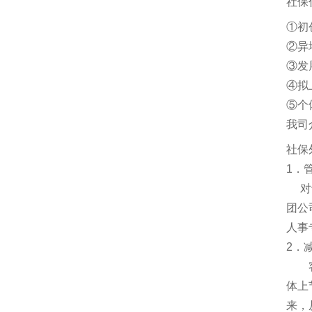
社保
①初
②异
③发
④拟
⑤个
我司
社保
1．
对于
团公
人事
2．
客户
体上
来，