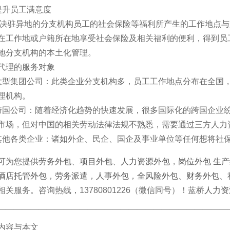
提升员工满意度
驻异地的分支机构员工的社会保险等福利所产生的工作地点与
在工作地或户籍所在地享受社会保险及相关福利的便利，得到员
地分支机构的本土化管理。
代理的服务对象
大型集团公司：此类企业分支机构多，员工工作地点分布在全国
理机构。
跨国公司：随着经济化趋势的快速发展，很多国际化的跨国企业
市场，但对中国的相关劳动法律法规不熟悉，需要通过三方人力
其他各类企业：诸如外企、民企、国企及事业单位等任何想将社
可为您提供
劳务外包
、
项目外包
、
人力资源外包
，
岗位外包
生产
酒店托管外包
，
劳务派遣
，
人事外包
，
全风险外包
、
财务外包
、
相关服务。咨询热线，13780801226（微信同号）！蓝桥
人力资
————————————————————————————
内容与本文