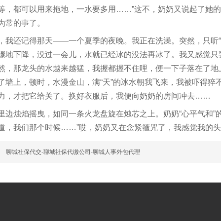
等，都可以用来拖地，一水要多用……”这不，奶奶又说起了她
为常的事了。
，我还记得那天——一个夏季的夜晚。我正在洗澡。突然，只听“
骤地下降，没过一会儿，水就已经冰的没法再冰了。我又感觉只要
然，那龙头的水越来越猛，我握都握不住哩，便一下子落在了地
了墙上，顿时，水漫金山，满“天”的冰水朝我飞来，我被吓得猝
力，才把它给关了。换好衣服后，我便向奶奶的房间冲去……
里边烛焰摇曳，如同一条火龙盘旋在烛芯之上。奶奶“心平气和”
道，我们那个时候……”哎，奶奶又在念紧箍咒了，我感觉我的头
篇
聊城社保代交-聊城社保代缴公司-聊城人事外包代理