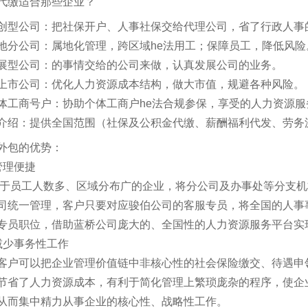
代缴适合那些企业？
创型公司：把社保开户、人事社保交给代理公司，省了行政人事
地分公司：属地化管理，跨区域he法用工；保障员工，降低风险
展型公司：的事情交给的公司来做，认真发展公司的业务。
上市公司：优化人力资源成本结构，做大市值，规避各种风险。
体工商号户：协助个体工商户he法合规参保，享受的人力资源服
介绍：提供全国范围（社保及公积金代缴、薪酬福利代发、劳务
外包的优势：
管理便捷
员工人数多、区域分布广的企业，将分公司及办事处等分支机
司统一管理，客户只要对应骏伯公司的客服专员，将全国的人事
专员职位，借助蓝桥公司庞大的、全国性的人力资源服务平台实
减少事务性工作
可以把企业管理价值链中非核心性的社会保险缴交、待遇申领
节省了人力资源成本，有利于简化管理上繁琐庞杂的程序，使企
从而集中精力从事企业的核心性、战略性工作。