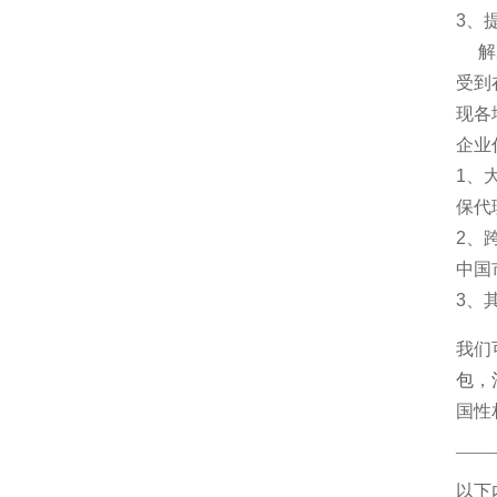
3、
解决
受到
现各
企业
1、
保代
2、
中国
3、
我们
包
，
国性
——
以下