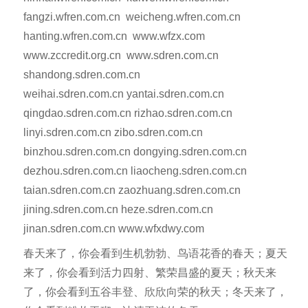
fangzi.wfren.com.cn weicheng.wfren.com.cn
hanting.wfren.com.cn www.wfzx.com
www.zccredit.org.cn www.sdren.com.cn
shandong.sdren.com.cn
weihai.sdren.com.cn yantai.sdren.com.cn
qingdao.sdren.com.cn rizhao.sdren.com.cn
linyi.sdren.com.cn zibo.sdren.com.cn
binzhou.sdren.com.cn dongying.sdren.com.cn
dezhou.sdren.com.cn liaocheng.sdren.com.cn
taian.sdren.com.cn zaozhuang.sdren.com.cn
jining.sdren.com.cn heze.sdren.com.cn
jinan.sdren.com.cn www.wfxdwy.com
春天来了，你会看到生机勃勃、鸟语花香的春天；夏天
来了，你会看到活力四射、繁荣昌盛的夏天；秋天来
了，你会看到五谷丰登、欣欣向荣的秋天；冬天来了，