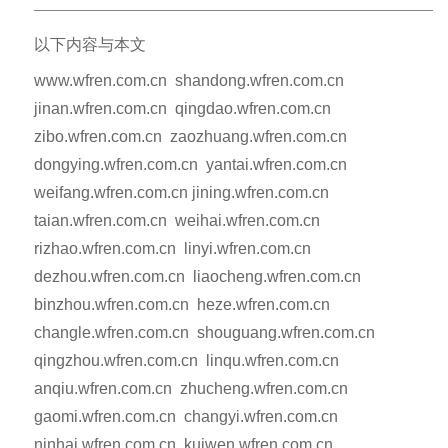
—————————————————————————
以下内容与本文
www.wfren.com.cn shandong.wfren.com.cn
jinan.wfren.com.cn qingdao.wfren.com.cn
zibo.wfren.com.cn zaozhuang.wfren.com.cn
dongying.wfren.com.cn yantai.wfren.com.cn
weifang.wfren.com.cn jining.wfren.com.cn
taian.wfren.com.cn weihai.wfren.com.cn
rizhao.wfren.com.cn linyi.wfren.com.cn
dezhou.wfren.com.cn liaocheng.wfren.com.cn
binzhou.wfren.com.cn heze.wfren.com.cn
changle.wfren.com.cn shouguang.wfren.com.cn
qingzhou.wfren.com.cn linqu.wfren.com.cn
anqiu.wfren.com.cn zhucheng.wfren.com.cn
gaomi.wfren.com.cn changyi.wfren.com.cn
ninhai.wfren.com.cn kuiwen.wfren.com.cn