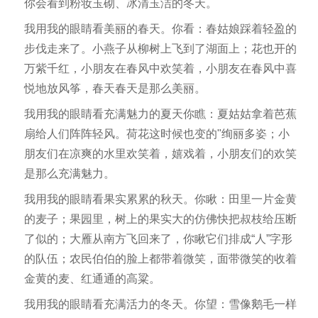
你会看到粉妆玉砌、冰清玉洁的冬天。
我用我的眼睛看美丽的春天。你看：春姑娘踩着轻盈的
步伐走来了。小燕子从柳树上飞到了湖面上；花也开的
万紫千红，小朋友在春风中欢笑着，小朋友在春风中喜
悦地放风筝，春天春天是那么美丽。
我用我的眼睛看充满魅力的夏天你瞧：夏姑姑拿着芭蕉
扇给人们阵阵轻风。荷花这时候也变的"绚丽多姿；小
朋友们在凉爽的水里欢笑着，嬉戏着，小朋友们的欢笑
是那么充满魅力。
我用我的眼睛看果实累累的秋天。你瞅：田里一片金黄
的麦子；果园里，树上的果实大的仿佛快把叔枝给压断
了似的；大雁从南方飞回来了，你瞅它们排成“人”字形
的队伍；农民伯伯的脸上都带着微笑，面带微笑的收着
金黄的麦、红通通的高粱。
我用我的眼睛看充满活力的冬天。你望：雪像鹅毛一样