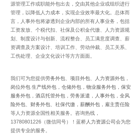
源管理工作或职能外包出去，交由其他企业或组织进行
管理，以降低人力成本，实现企业效率最大化。总体而
言，人事外包将渗透到企业内部的所有人事业务，包括
工资发放、个税代扣、社保及公积金代缴、人力资源规
划、制度设计与创新、流程整合、员工满意度调查、薪
资调查及方案设计、培训工作、劳动仲裁、员工关系、
工伤处理、企业文化设计等方方面面。
我们可为您提供
劳务外包
、
项目外包
、
人力资源外包
，
岗位外包
生产线外包
，
仓储外包
，
物业服务外包
，
保安
服务外包
，
酒店托管外包
，
劳务派遣
，
人事外包
，
全风
险外包
、
财务外包
、
社保代缴
，
薪酬外包
，
雇主责任险
等人力资源全国性相关服务。咨询热线，
13780801226（微信同号）！蓝桥
人力资源公司
会为您
提供专业的服务。