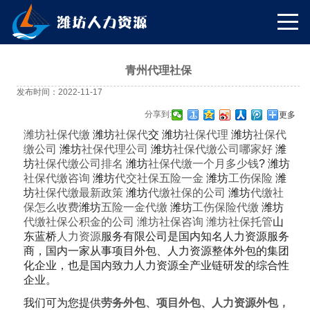
青州代理社保
发布时间：2022-11-17
分享到:
更多
潍坊社保代缴
潍坊
社保代
交
潍坊
社保代理
潍坊
社保代
缴公司
潍坊
社保代理公司
潍坊
社保代缴公司哪家好
潍
坊
社保代缴公司排名
潍坊
社保代缴一个月多少钱
?
潍坊
社保代缴咨询
潍坊
代交社保五险一金
潍坊
工伤保险
潍
坊
社保代缴最新政策
潍坊
代缴社保的公司
潍坊
代缴社
保怎么收费
潍坊
五险一金代缴
潍坊
工伤保险代缴
潍坊
代缴社保公积金的公司
潍坊社保咨询
潍坊社保托管
山
东蓝桥
人力资源
服务有限公司是国内知名人力资源服务
商，国内一家从事项目外包、人力资源整体外包的集团
化企业，也是国内致力人力资源全产业链研发的综合性
企业。
我们可为您提供
劳务外包
、
项目外包
、
人力资源外包
，