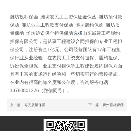
潍坊投标保函
潍坊
农民工工资保证金保函
潍坊
预付款
保函
潍坊
业主工程款支付保函
潍坊
履约保函
潍坊
质
量保函
潍坊
诉讼保全担保保函
选择
山东诚建工程履约
担保有限公司，是从事
工程建设合同担保
的专业工程担
保公司，注册资金1亿元。公司经营团队有17年工程担
保行业从业经验，在
农民工工资支付担保
、
履约担保
、
诉讼保全担保
、
业主支付担保
等工程建设履约担保方面
具有丰富的市场运作经验和一些切实可行的管控措施，
在业内有很高的知名度和公信度，咨询服务电话
13780801226（微信同号）。
上一篇
寿光质量保函
下一篇
青州投标保函