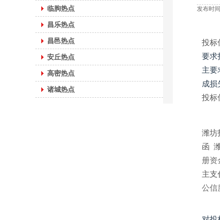
临朐热点
发布时间：
昌乐热点
昌邑热点
投标
要求
安丘热点
主要
高密热点
成损
诸城热点
投标
潍坊
函
册资
主支
公信
对投