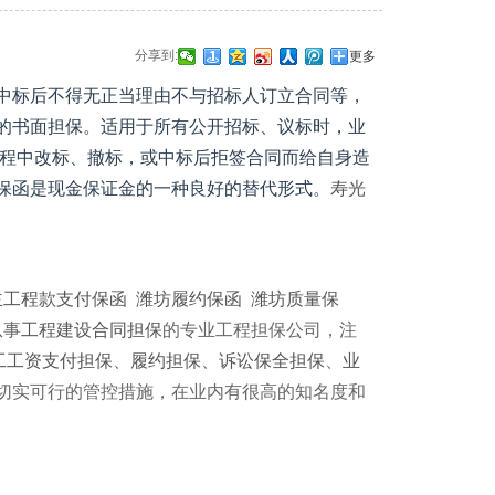
分享到:
更多
中标后不得无正当理由不与招标人订立合同等，
的书面担保。适用于所有公开招标、议标时，业
过程中改标、撤标，或中标后拒签合同而给自身造
保函是现金保证金的一种良好的替代形式。
寿光
主工程款支付保函
潍坊
履约保函
潍坊
质量保
从事
工程建设合同担保
的专业工程担保公司，注
工工资支付担保
、
履约担保
、
诉讼保全担保
、
业
切实可行的管控措施，在业内有很高的知名度和