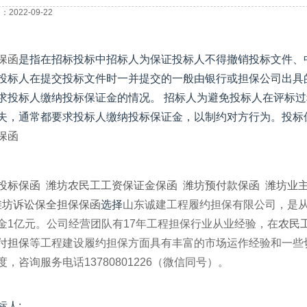
2022-09-22
保函
是指在招标投标中招标人为保证投标人不得撤销投标文件、
投标人在提交投标文件时一并提交的一般由银行或担保公司出具
求投标人缴纳投标保证金的情况。 招标人为避免投标人在评标
失，通常都要求投标人缴纳投标保证金，以制约对方行为。投标
保函
投标保函
潍坊
农民工工资保证金保函
潍坊
预付款保函
潍坊
业
潍坊
诉讼保全担保保函
选择
山东诚建工程履约担保有限公司，是
金1亿元。公司经营团队有17年工程担保行业从业经验，在
农民
付担保
等工程建设履约担保方面具有丰富的市场运作经验和一些
度，咨询服务电话13780801226（微信同号）。
标人: